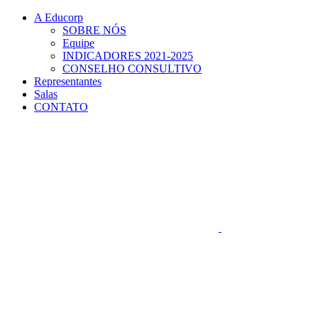
Conteúdo principal
Menu principal
Rodapé
A Educorp
SOBRE NÓS
Equipe
INDICADORES 2021-2025
CONSELHO CONSULTIVO
Representantes
Salas
CONTATO
Aumentar fonte