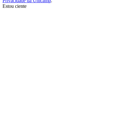
Privacidade da Unicamp
.
Estou ciente
Ir para o topo