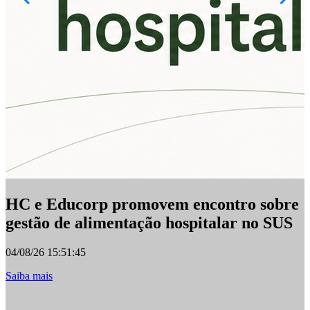
0
S
HC e Educorp promovem encontro sobre
gestão de alimentação hospitalar no SUS
04/08/26 15:51:45
(link para HC e Educorp promovem encontro sobre gestão 
Saiba mais