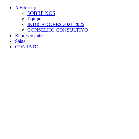
Página Inicial Escola de Edu
Conteúdo principal
Menu principal
Rodapé
A Educorp
SOBRE NÓS
Equipe
INDICADORES 2021-2025
CONSELHO CONSULTIVO
Representantes
Salas
CONTATO
Aumentar fonte
Diminuir fonte