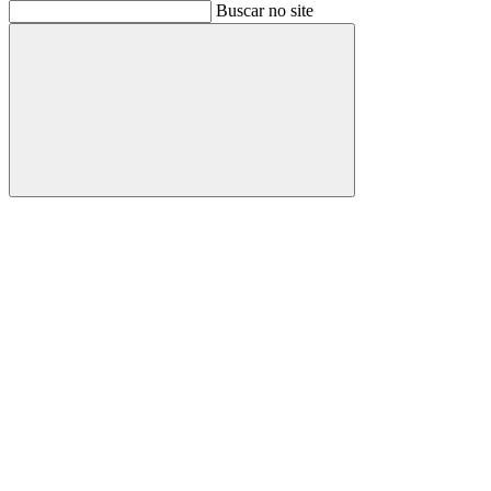
Buscar
Buscar no site
Buscar
Aumentar fonte
Diminuir fonte