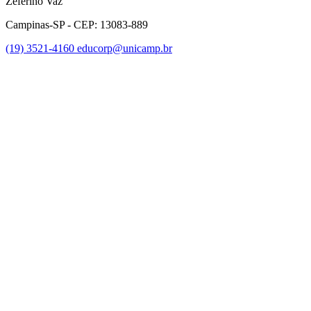
Zeferino Vaz
Campinas-SP - CEP: 13083-889
(19) 3521-4160
educorp@unicamp.br
Link para o Facebook
Link para o Instagram
Link para o Youtube