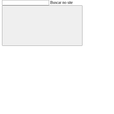
Buscar
Buscar no site
Buscar
Aumentar fonte
Diminuir fonte