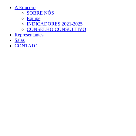
Conteúdo principal
Menu principal
Rodapé
A Educorp
SOBRE NÓS
Equipe
INDICADORES 2021-2025
CONSELHO CONSULTIVO
Representantes
Salas
CONTATO
Aumentar fonte
Diminuir fonte