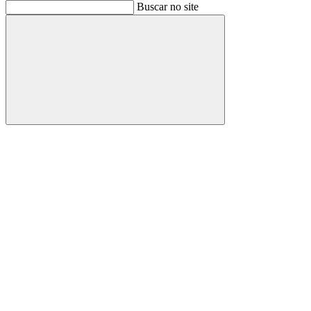
Buscar
Buscar no site
Buscar
Aumentar fonte
Diminuir fonte