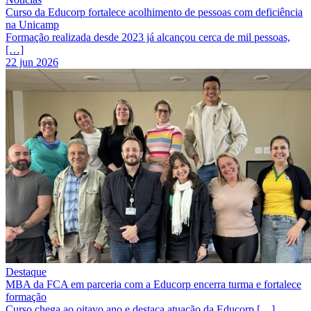
Curso da Educorp fortalece acolhimento de pessoas com deficiência
na Unicamp
Formação realizada desde 2023 já alcançou cerca de mil pessoas,
[…]
22 jun 2026
Destaque
MBA da FCA em parceria com a Educorp encerra turma e fortalece
formação
Curso chega ao oitavo ano e destaca atuação da Educorp […]