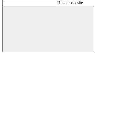
Buscar
Buscar no site
Buscar
Aumentar fonte
Diminuir fonte