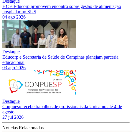
Destaque
HC e Educorp promovem encontro sobre gestão de alimentação
hospitalar no SUS
04 ago 2026
Destaque
Educorp e Secretaria de Saúde de Campinas planejam parceria
educacional
03 ago 2026
Destaque
Conpuesp recebe trabalhos de profissionais da Unicamp até 4 de
agosto
27 jul 2026
Notícias Relacionadas