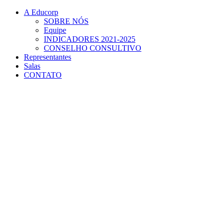
Conteúdo principal
Menu principal
Rodapé
A Educorp
SOBRE NÓS
Equipe
INDICADORES 2021-2025
CONSELHO CONSULTIVO
Representantes
Salas
CONTATO
Aumentar fonte
Diminuir fonte