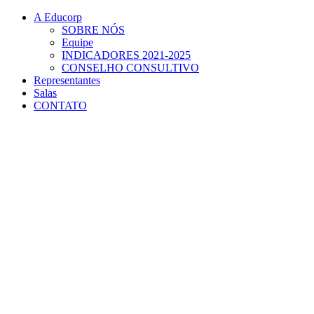
Conteúdo principal
Menu principal
Rodapé
A Educorp
SOBRE NÓS
Equipe
INDICADORES 2021-2025
CONSELHO CONSULTIVO
Representantes
Salas
CONTATO
Aumentar fonte
Diminuir fonte