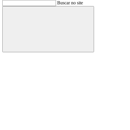
Buscar
Buscar no site
Buscar
Aumentar fonte
Diminuir fonte