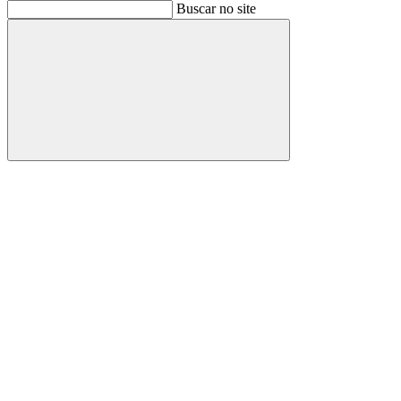
Buscar
Buscar no site
Buscar
Aumentar fonte
Diminuir fonte