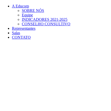
Conteúdo principal
Menu principal
Rodapé
A Educorp
SOBRE NÓS
Equipe
INDICADORES 2021-2025
CONSELHO CONSULTIVO
Representantes
Salas
CONTATO
Aumentar fonte
Diminuir fonte