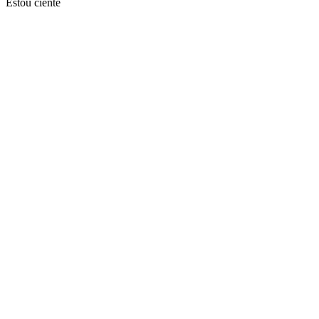
Estou ciente
Ir para o topo