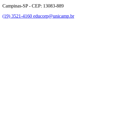
Campinas-SP - CEP: 13083-889
(19) 3521-4160
educorp@unicamp.br
Link para o Facebook
Link para o Instagram
Link para o Youtube