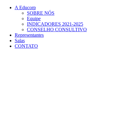
Conteúdo principal
Menu principal
Rodapé
A Educorp
SOBRE NÓS
Equipe
INDICADORES 2021-2025
CONSELHO CONSULTIVO
Representantes
Salas
CONTATO
Aumentar fonte
Diminuir fonte