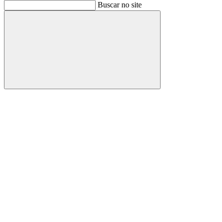
Buscar
Buscar no site
Buscar
Aumentar fonte
Diminuir fonte