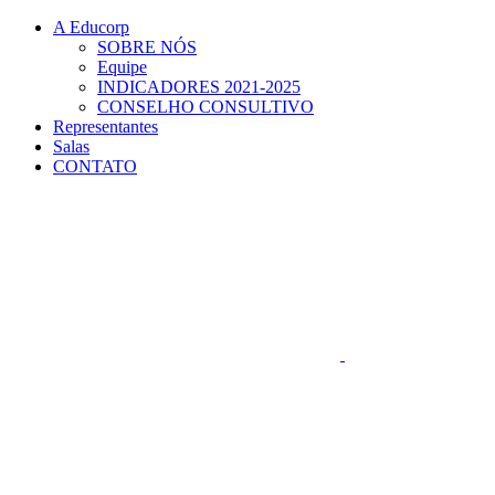
Conteúdo principal
Menu principal
Rodapé
A Educorp
SOBRE NÓS
Equipe
INDICADORES 2021-2025
CONSELHO CONSULTIVO
Representantes
Salas
CONTATO
Aumentar fonte