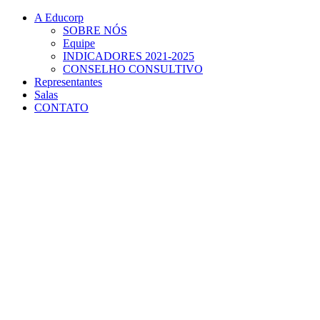
Conteúdo principal
Menu principal
Rodapé
A Educorp
SOBRE NÓS
Equipe
INDICADORES 2021-2025
CONSELHO CONSULTIVO
Representantes
Salas
CONTATO
Aumentar fonte
Diminuir fonte