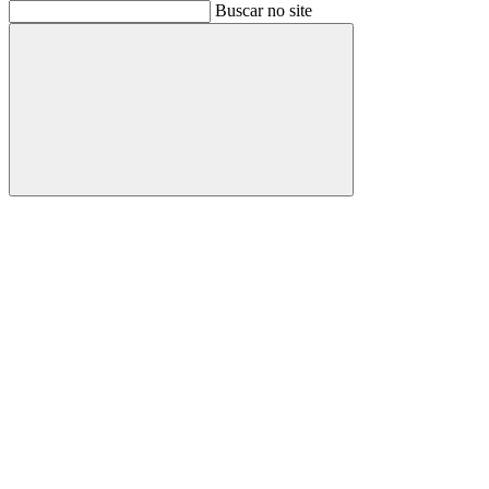
Buscar
Buscar no site
Buscar
Aumentar fonte
Diminuir fonte