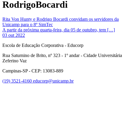
RodrigoBocardi
Rita Von Hunty e Rodrigo Bocardi convidam os servidores da
Unicamp para o 8º SimTec
A partir da próxima quarta-feira, dia 05 de outubro, tem […]
03 out 2022
Escola de Educação Corporativa - Educorp
Rua Saturnino de Brito, nº 323 - 1º andar - Cidade Universitária
Zeferino Vaz
Campinas-SP - CEP: 13083-889
(19) 3521-4160
educorp@unicamp.br
Link para o Facebook
Link para o Instagram