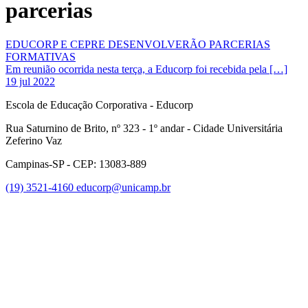
parcerias
EDUCORP E CEPRE DESENVOLVERÃO PARCERIAS
FORMATIVAS
Em reunião ocorrida nesta terça, a Educorp foi recebida pela […]
19 jul 2022
Escola de Educação Corporativa - Educorp
Rua Saturnino de Brito, nº 323 - 1º andar - Cidade Universitária
Zeferino Vaz
Campinas-SP - CEP: 13083-889
(19) 3521-4160
educorp@unicamp.br
Link para o Facebook
Link para o Instagram