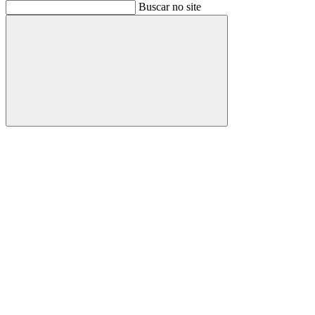
Buscar
Buscar no site
Buscar
Aumentar fonte
Diminuir fonte