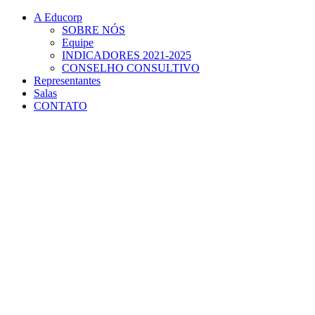
Conteúdo principal
Menu principal
Rodapé
A Educorp
SOBRE NÓS
Equipe
INDICADORES 2021-2025
CONSELHO CONSULTIVO
Representantes
Salas
CONTATO
Aumentar fonte
Diminuir fonte