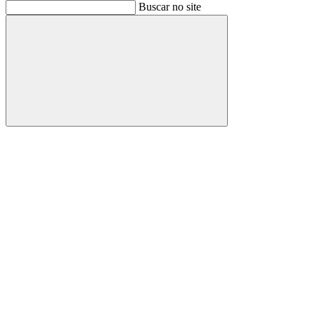
Buscar
Buscar no site
Buscar
Aumentar fonte
Diminuir fonte