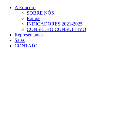
Conteúdo principal
Menu principal
Rodapé
A Educorp
SOBRE NÓS
Equipe
INDICADORES 2021-2025
CONSELHO CONSULTIVO
Representantes
Salas
CONTATO
Aumentar fonte
Diminuir fonte