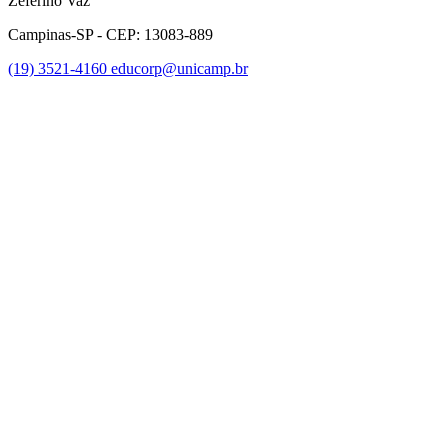
Zeferino Vaz
Campinas-SP - CEP: 13083-889
(19) 3521-4160
educorp@unicamp.br
Link para o Facebook
Link para o Instagram
Link para o Youtube