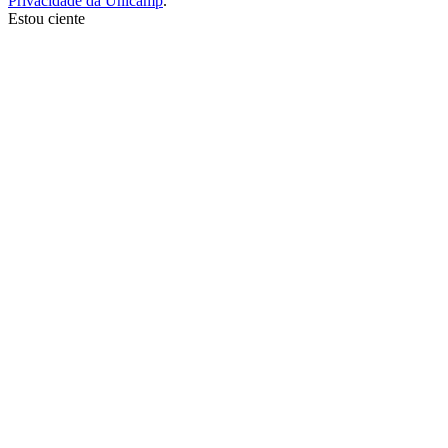
Privacidade da Unicamp
.
Estou ciente
Ir para o topo