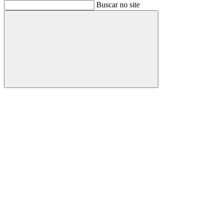
Buscar
Buscar no site
Buscar
Aumentar fonte
Diminuir fonte