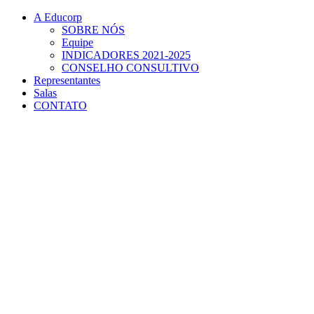
Conteúdo principal
Menu principal
Rodapé
A Educorp
SOBRE NÓS
Equipe
INDICADORES 2021-2025
CONSELHO CONSULTIVO
Representantes
Salas
CONTATO
Aumentar fonte
Diminuir fonte