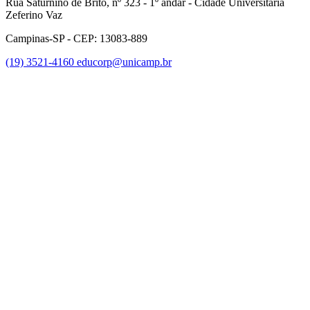
Rua Saturnino de Brito, nº 323 - 1º andar - Cidade Universitária
Zeferino Vaz
Campinas-SP - CEP: 13083-889
(19) 3521-4160
educorp@unicamp.br
Link para o Facebook
Link para o Instagram
Link para o Youtube