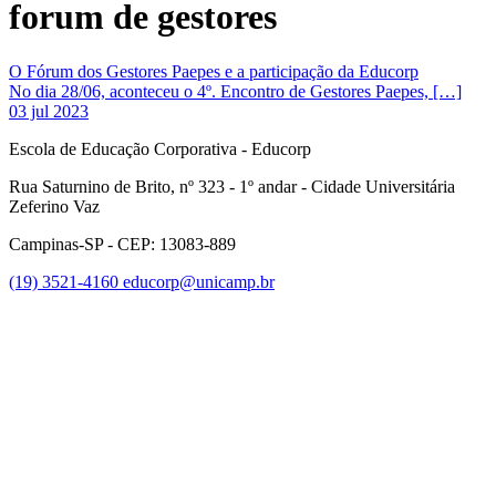
forum de gestores
O Fórum dos Gestores Paepes e a participação da Educorp
No dia 28/06, aconteceu o 4º. Encontro de Gestores Paepes, […]
03 jul 2023
Escola de Educação Corporativa - Educorp
Rua Saturnino de Brito, nº 323 - 1º andar - Cidade Universitária
Zeferino Vaz
Campinas-SP - CEP: 13083-889
(19) 3521-4160
educorp@unicamp.br
Link para o Facebook
Link para o Instagram