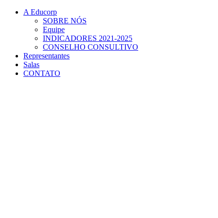
Conteúdo principal
Menu principal
Rodapé
A Educorp
SOBRE NÓS
Equipe
INDICADORES 2021-2025
CONSELHO CONSULTIVO
Representantes
Salas
CONTATO
Aumentar fonte
Diminuir fonte