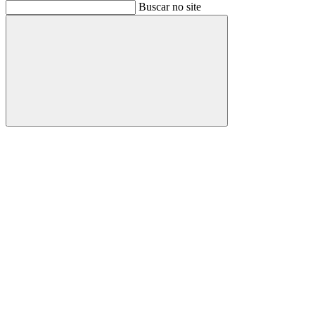
Buscar
Buscar no site
Buscar
Aumentar fonte
Diminuir fonte