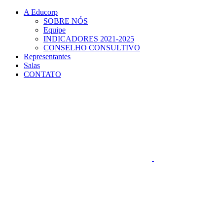
Conteúdo principal
Menu principal
Rodapé
A Educorp
SOBRE NÓS
Equipe
INDICADORES 2021-2025
CONSELHO CONSULTIVO
Representantes
Salas
CONTATO
Aumentar fonte