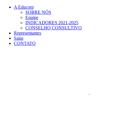
Conteúdo principal
Menu principal
Rodapé
A Educorp
SOBRE NÓS
Equipe
INDICADORES 2021-2025
CONSELHO CONSULTIVO
Representantes
Salas
CONTATO
Aumentar fonte