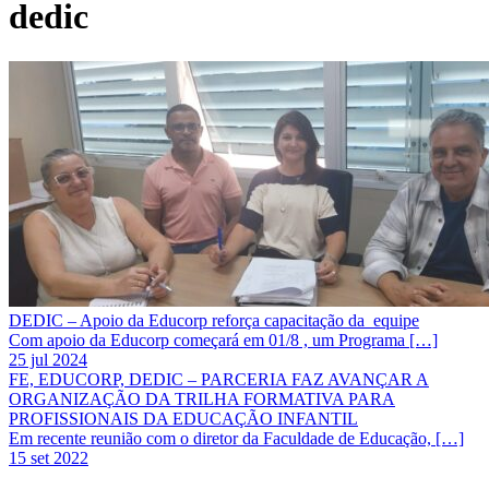
dedic
DEDIC – Apoio da Educorp reforça capacitação da equipe
Com apoio da Educorp começará em 01/8 , um Programa […]
25 jul 2024
FE, EDUCORP, DEDIC – PARCERIA FAZ AVANÇAR A
ORGANIZAÇÃO DA TRILHA FORMATIVA PARA
PROFISSIONAIS DA EDUCAÇÃO INFANTIL
Em recente reunião com o diretor da Faculdade de Educação, […]
15 set 2022