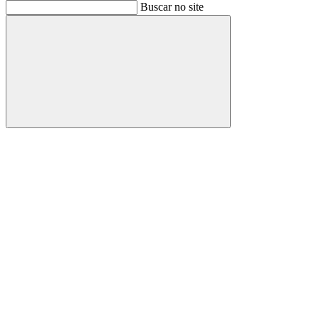
Buscar
Buscar no site
Buscar
Aumentar fonte
Diminuir fonte