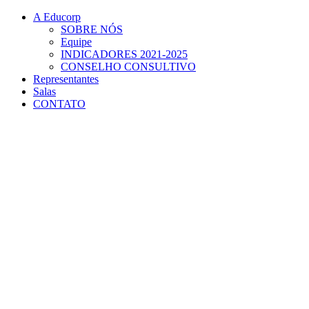
Conteúdo principal
Menu principal
Rodapé
A Educorp
SOBRE NÓS
Equipe
INDICADORES 2021-2025
CONSELHO CONSULTIVO
Representantes
Salas
CONTATO
Aumentar fonte
Diminuir fonte