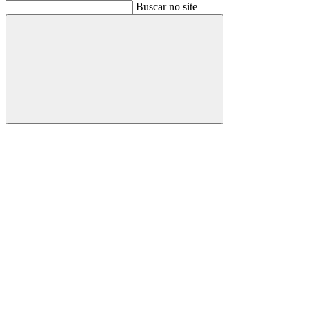
Buscar
Buscar no site
Buscar
Aumentar fonte
Diminuir fonte