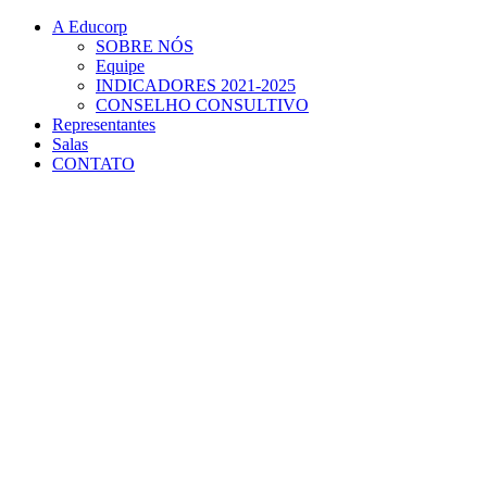
Conteúdo principal
Menu principal
Rodapé
A Educorp
SOBRE NÓS
Equipe
INDICADORES 2021-2025
CONSELHO CONSULTIVO
Representantes
Salas
CONTATO
Aumentar fonte
Diminuir fonte