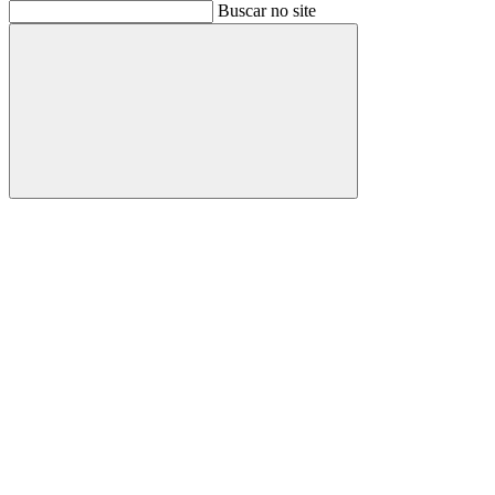
Buscar
Buscar no site
Buscar
Aumentar fonte
Diminuir fonte