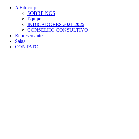
Conteúdo principal
Menu principal
Rodapé
A Educorp
SOBRE NÓS
Equipe
INDICADORES 2021-2025
CONSELHO CONSULTIVO
Representantes
Salas
CONTATO
Aumentar fonte
Diminuir fonte