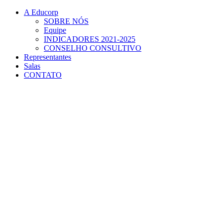
Conteúdo principal
Menu principal
Rodapé
A Educorp
SOBRE NÓS
Equipe
INDICADORES 2021-2025
CONSELHO CONSULTIVO
Representantes
Salas
CONTATO
Aumentar fonte
Diminuir fonte