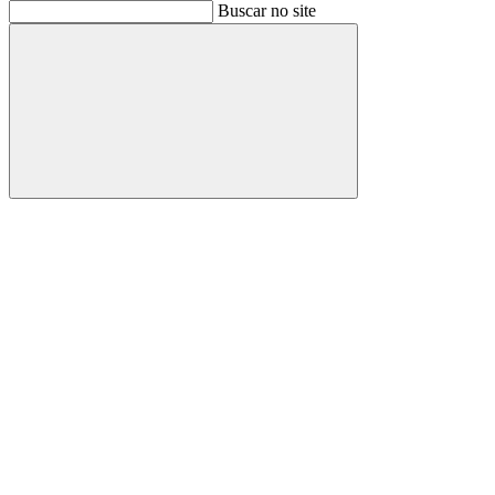
Buscar
Buscar no site
Buscar
Aumentar fonte
Diminuir fonte