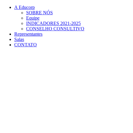
Conteúdo principal
Menu principal
Rodapé
A Educorp
SOBRE NÓS
Equipe
INDICADORES 2021-2025
CONSELHO CONSULTIVO
Representantes
Salas
CONTATO
Aumentar fonte
Diminuir fonte