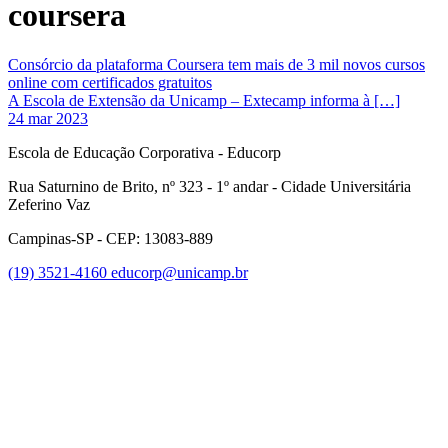
coursera
Consórcio da plataforma Coursera tem mais de 3 mil novos cursos
online com certificados gratuitos
A Escola de Extensão da Unicamp – Extecamp informa à […]
24 mar 2023
Escola de Educação Corporativa - Educorp
Rua Saturnino de Brito, nº 323 - 1º andar - Cidade Universitária
Zeferino Vaz
Campinas-SP - CEP: 13083-889
(19) 3521-4160
educorp@unicamp.br
Link para o Facebook
Link para o Instagram