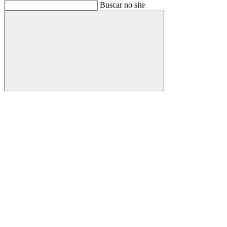
Buscar
Buscar no site
Buscar
Aumentar fonte
Diminuir fonte