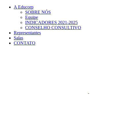
Conteúdo principal
Menu principal
Rodapé
A Educorp
SOBRE NÓS
Equipe
INDICADORES 2021-2025
CONSELHO CONSULTIVO
Representantes
Salas
CONTATO
Aumentar fonte