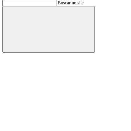
Buscar
Buscar no site
Buscar
Aumentar fonte
Diminuir fonte