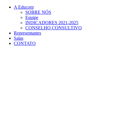
Conteúdo principal
Menu principal
Rodapé
A Educorp
SOBRE NÓS
Equipe
INDICADORES 2021-2025
CONSELHO CONSULTIVO
Representantes
Salas
CONTATO
Aumentar fonte
Diminuir fonte