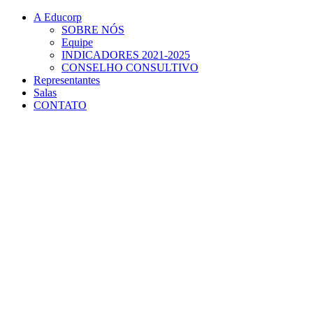
Conteúdo principal
Menu principal
Rodapé
A Educorp
SOBRE NÓS
Equipe
INDICADORES 2021-2025
CONSELHO CONSULTIVO
Representantes
Salas
CONTATO
Aumentar fonte
Diminuir fonte