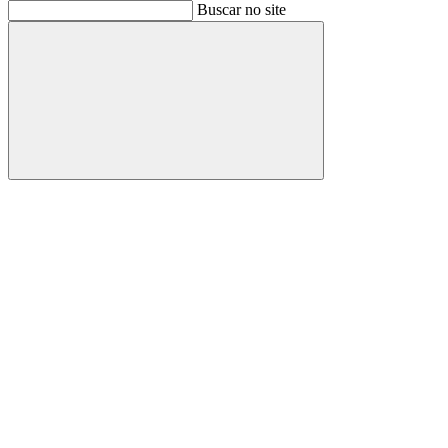
Buscar
Buscar no site
Buscar
Aumentar fonte
Diminuir fonte