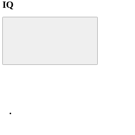
IQ
Compartilhar
Compartilhar po
Compartilhar n