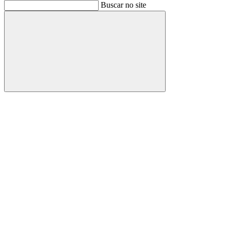
Buscar
Buscar no site
Buscar
Aumentar fonte
Diminuir fonte