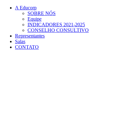
Conteúdo principal
Menu principal
Rodapé
A Educorp
SOBRE NÓS
Equipe
INDICADORES 2021-2025
CONSELHO CONSULTIVO
Representantes
Salas
CONTATO
Aumentar fonte
Diminuir fonte