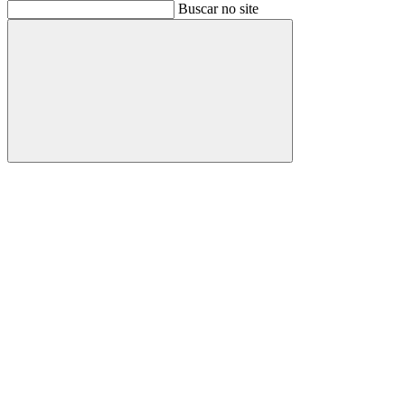
Buscar
Buscar no site
Buscar
Aumentar fonte
Diminuir fonte