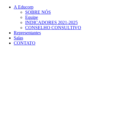
Conteúdo principal
Menu principal
Rodapé
A Educorp
SOBRE NÓS
Equipe
INDICADORES 2021-2025
CONSELHO CONSULTIVO
Representantes
Salas
CONTATO
Aumentar fonte
Diminuir fonte