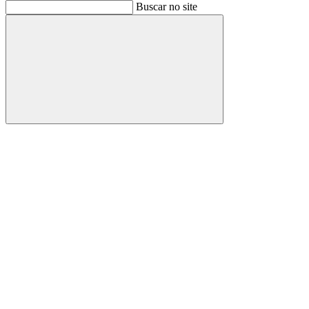
Buscar
Buscar no site
Buscar
Aumentar fonte
Diminuir fonte