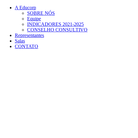
Conteúdo principal
Menu principal
Rodapé
A Educorp
SOBRE NÓS
Equipe
INDICADORES 2021-2025
CONSELHO CONSULTIVO
Representantes
Salas
CONTATO
Aumentar fonte
Diminuir fonte