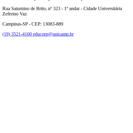
Rua Saturnino de Brito, nº 323 - 1º andar - Cidade Universitária
Zeferino Vaz
Campinas-SP - CEP: 13083-889
(19) 3521-4160
educorp@unicamp.br
Link para o Facebook
Link para o Instagram
Link para o Youtube