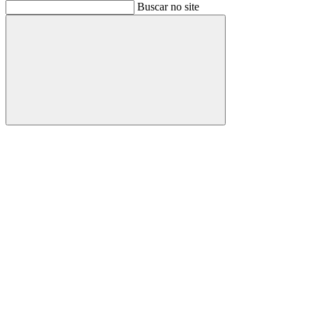
Buscar
Buscar no site
Buscar
Aumentar fonte
Diminuir fonte