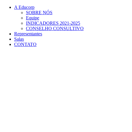
Conteúdo principal
Menu principal
Rodapé
A Educorp
SOBRE NÓS
Equipe
INDICADORES 2021-2025
CONSELHO CONSULTIVO
Representantes
Salas
CONTATO
Aumentar fonte
Diminuir fonte