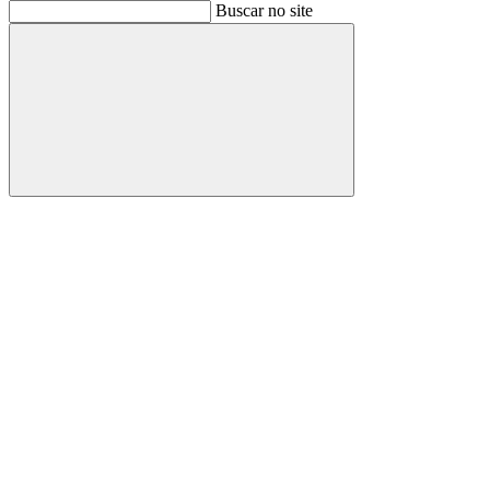
Buscar
Buscar no site
Buscar
Aumentar fonte
Diminuir fonte