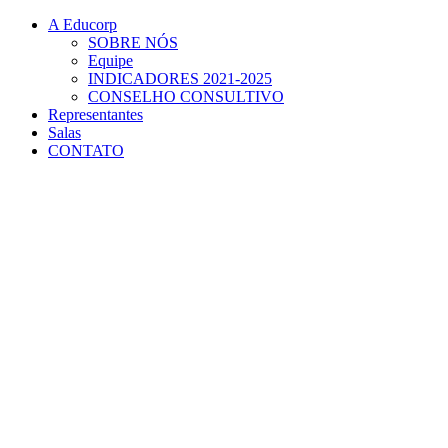
Conteúdo principal
Menu principal
Rodapé
A Educorp
SOBRE NÓS
Equipe
INDICADORES 2021-2025
CONSELHO CONSULTIVO
Representantes
Salas
CONTATO
Aumentar fonte
Diminuir fonte