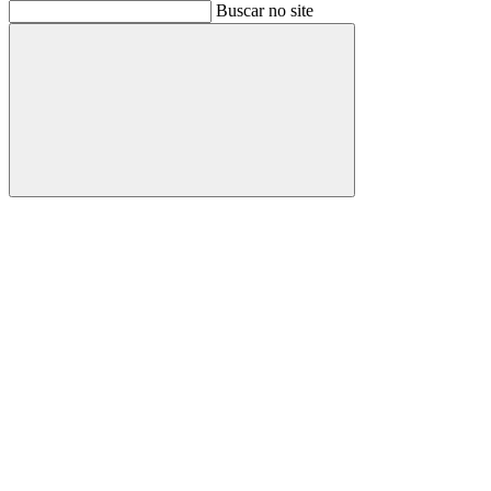
Buscar
Buscar no site
Buscar
Aumentar fonte
Diminuir fonte