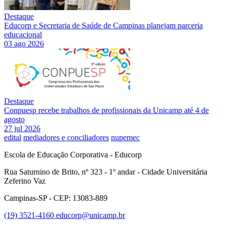
Destaque
Educorp e Secretaria de Saúde de Campinas planejam parceria
educacional
03 ago 2026
Destaque
Conpuesp recebe trabalhos de profissionais da Unicamp até 4 de
agosto
27 jul 2026
edital
mediadores e conciliadores
nupemec
Escola de Educação Corporativa - Educorp
Rua Saturnino de Brito, nº 323 - 1º andar - Cidade Universitária
Zeferino Vaz
Campinas-SP - CEP: 13083-889
(19) 3521-4160
educorp@unicamp.br
Link para o Facebook