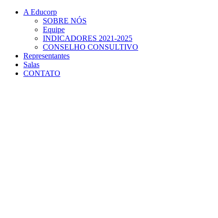
Conteúdo principal
Menu principal
Rodapé
A Educorp
SOBRE NÓS
Equipe
INDICADORES 2021-2025
CONSELHO CONSULTIVO
Representantes
Salas
CONTATO
Aumentar fonte
Diminuir fonte