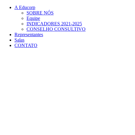
Conteúdo principal
Menu principal
Rodapé
A Educorp
SOBRE NÓS
Equipe
INDICADORES 2021-2025
CONSELHO CONSULTIVO
Representantes
Salas
CONTATO
Aumentar fonte
Diminuir fonte