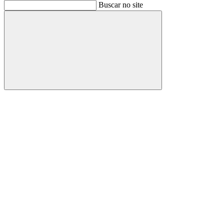
Buscar
Buscar no site
Buscar
Aumentar fonte
Diminuir fonte