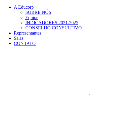
Conteúdo principal
Menu principal
Rodapé
A Educorp
SOBRE NÓS
Equipe
INDICADORES 2021-2025
CONSELHO CONSULTIVO
Representantes
Salas
CONTATO
Aumentar fonte