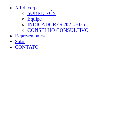
Conteúdo principal
Menu principal
Rodapé
A Educorp
SOBRE NÓS
Equipe
INDICADORES 2021-2025
CONSELHO CONSULTIVO
Representantes
Salas
CONTATO
Aumentar fonte
Diminuir fonte