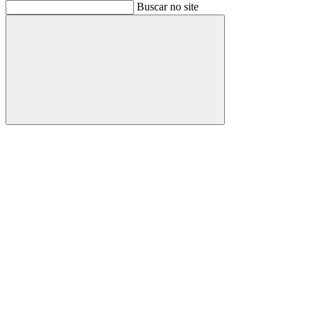
Buscar
Buscar no site
Buscar
Aumentar fonte
Diminuir fonte