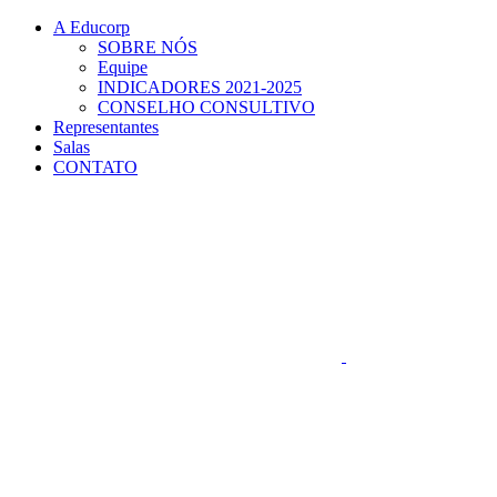
Conteúdo principal
Menu principal
Rodapé
A Educorp
SOBRE NÓS
Equipe
INDICADORES 2021-2025
CONSELHO CONSULTIVO
Representantes
Salas
CONTATO
Aumentar fonte