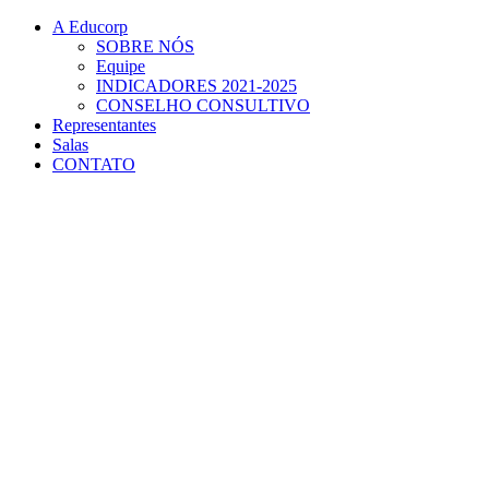
Conteúdo principal
Menu principal
Rodapé
A Educorp
SOBRE NÓS
Equipe
INDICADORES 2021-2025
CONSELHO CONSULTIVO
Representantes
Salas
CONTATO
Aumentar fonte
Diminuir fonte