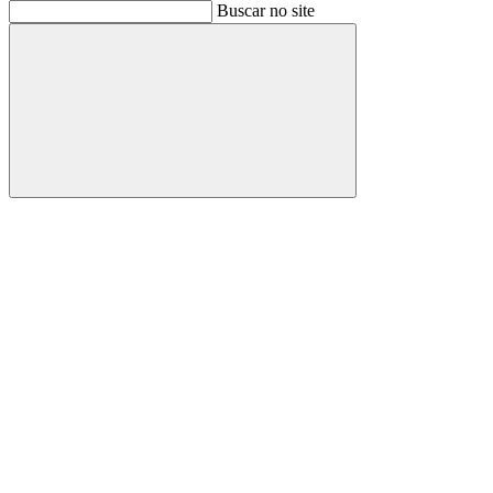
Buscar
Buscar no site
Buscar
Aumentar fonte
Diminuir fonte