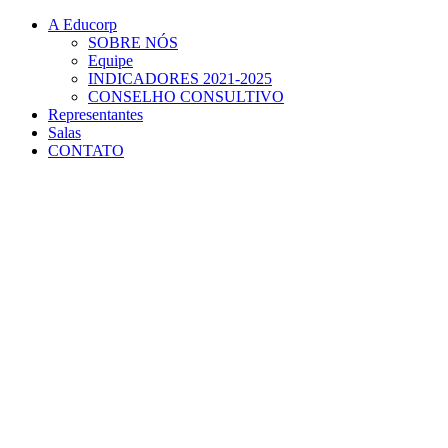
Conteúdo principal
Menu principal
Rodapé
A Educorp
SOBRE NÓS
Equipe
INDICADORES 2021-2025
CONSELHO CONSULTIVO
Representantes
Salas
CONTATO
Aumentar fonte
Diminuir fonte