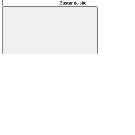
Buscar
Buscar no site
Buscar
Aumentar fonte
Diminuir fonte