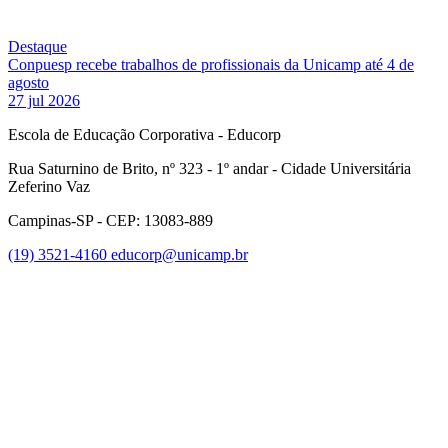
Destaque
Conpuesp recebe trabalhos de profissionais da Unicamp até 4 de
agosto
27 jul 2026
Escola de Educação Corporativa - Educorp
Rua Saturnino de Brito, nº 323 - 1º andar - Cidade Universitária
Zeferino Vaz
Campinas-SP - CEP: 13083-889
(19) 3521-4160
educorp@unicamp.br
Link para o Facebook
Link para o Instagram