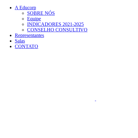
Conteúdo principal
Menu principal
Rodapé
A Educorp
SOBRE NÓS
Equipe
INDICADORES 2021-2025
CONSELHO CONSULTIVO
Representantes
Salas
CONTATO
Aumentar fonte