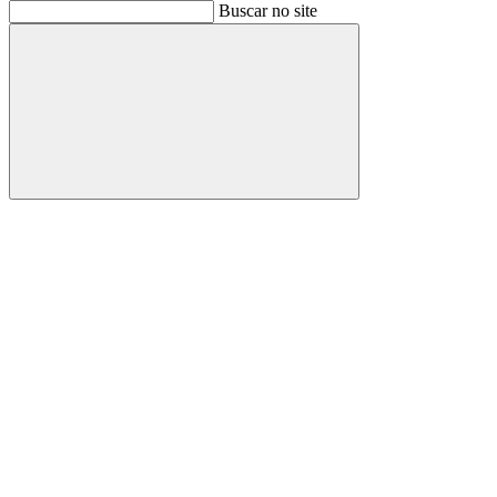
Buscar
Buscar no site
Buscar
Aumentar fonte
Diminuir fonte