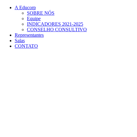
Conteúdo principal
Menu principal
Rodapé
A Educorp
SOBRE NÓS
Equipe
INDICADORES 2021-2025
CONSELHO CONSULTIVO
Representantes
Salas
CONTATO
Aumentar fonte
Diminuir fonte