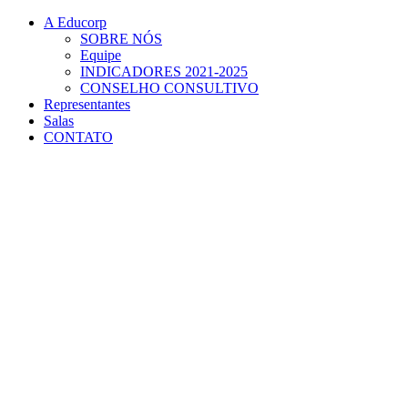
Conteúdo principal
Menu principal
Rodapé
A Educorp
SOBRE NÓS
Equipe
INDICADORES 2021-2025
CONSELHO CONSULTIVO
Representantes
Salas
CONTATO
Aumentar fonte
Diminuir fonte