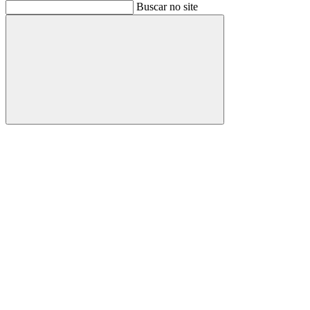
Buscar
Buscar no site
Buscar
Aumentar fonte
Diminuir fonte