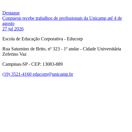
Destaque
Conpuesp recebe trabalhos de profissionais da Unicamp até 4 de
agosto
27 jul 2026
Escola de Educação Corporativa - Educorp
Rua Saturnino de Brito, nº 323 - 1º andar - Cidade Universitária
Zeferino Vaz
Campinas-SP - CEP: 13083-889
(19) 3521-4160
educorp@unicamp.br
Link para o Facebook
Link para o Instagram