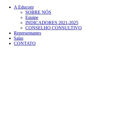
Conteúdo principal
Menu principal
Rodapé
A Educorp
SOBRE NÓS
Equipe
INDICADORES 2021-2025
CONSELHO CONSULTIVO
Representantes
Salas
CONTATO
Aumentar fonte
Diminuir fonte