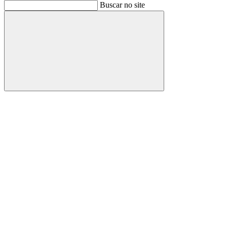
Buscar
Buscar no site
Buscar
Aumentar fonte
Diminuir fonte