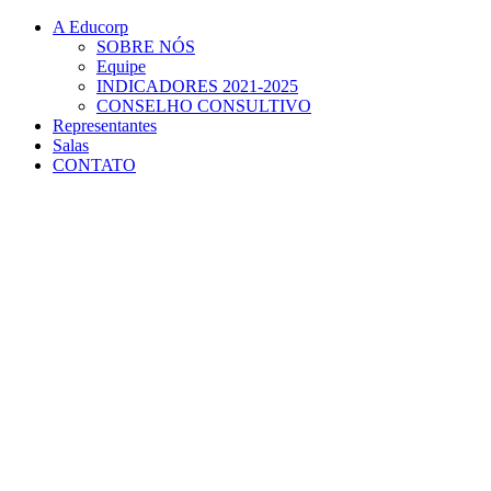
Conteúdo principal
Menu principal
Rodapé
A Educorp
SOBRE NÓS
Equipe
INDICADORES 2021-2025
CONSELHO CONSULTIVO
Representantes
Salas
CONTATO
Aumentar fonte
Diminuir fonte