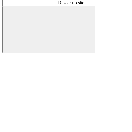
Buscar
Buscar no site
Buscar
Aumentar fonte
Diminuir fonte