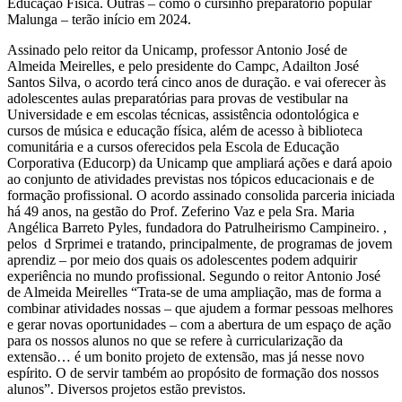
Educação Física. Outras – como o cursinho preparatório popular
Malunga – terão início em 2024.
Assinado pelo reitor da Unicamp, professor Antonio José de
Almeida Meirelles, e pelo presidente do Campc, Adailton José
Santos Silva, o acordo terá cinco anos de duração. e vai oferecer às
adolescentes aulas preparatórias para provas de vestibular na
Universidade e em escolas técnicas, assistência odontológica e
cursos de música e educação física, além de acesso à biblioteca
comunitária e a cursos oferecidos pela Escola de Educação
Corporativa (Educorp) da Unicamp que ampliará ações e dará apoio
ao conjunto de atividades previstas nos tópicos educacionais e de
formação profissional. O acordo assinado consolida parceria iniciada
há 49 anos, na gestão do Prof. Zeferino Vaz e pela Sra. Maria
Angélica Barreto Pyles, fundadora do Patrulheirismo Campineiro. ,
pelos d Srprimei e tratando, principalmente, de programas de jovem
aprendiz – por meio dos quais os adolescentes podem adquirir
experiência no mundo profissional. Segundo o reitor Antonio José
de Almeida Meirelles “Trata-se de uma ampliação, mas de forma a
combinar atividades nossas – que ajudem a formar pessoas melhores
e gerar novas oportunidades – com a abertura de um espaço de ação
para os nossos alunos no que se refere à curricularização da
extensão… é um bonito projeto de extensão, mas já nesse novo
espírito. O de servir também ao propósito de formação dos nossos
alunos”. Diversos projetos estão previstos.