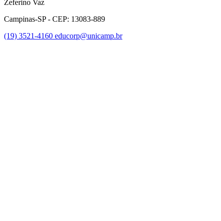
Zeferino Vaz
Campinas-SP - CEP: 13083-889
(19) 3521-4160
educorp@unicamp.br
Link para o Facebook
Link para o Instagram
Link para o Youtube