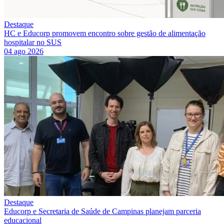
Destaque
HC e Educorp promovem encontro sobre gestão de alimentação
hospitalar no SUS
04 ago 2026
Destaque
Educorp e Secretaria de Saúde de Campinas planejam parceria
educacional