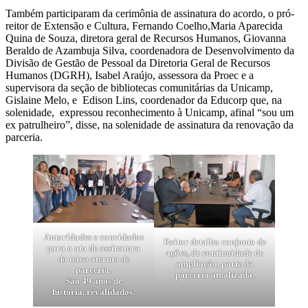
Também participaram da cerimônia de assinatura do acordo, o pró-
reitor de Extensão e Cultura, Fernando Coelho,Maria Aparecida
Quina de Souza, diretora geral de Recursos Humanos, Giovanna
Beraldo de Azambuja Silva, coordenadora de Desenvolvimento da
Divisão de Gestão de Pessoal da Diretoria Geral de Recursos
Humanos (DGRH), Isabel Araújo, assessora da Proec e a
supervisora da seção de bibliotecas comunitárias da Unicamp,
Gislaine Melo, e Edison Lins, coordenador da Educorp que, na
solenidade, expressou reconhecimento à Unicamp, afinal “sou um
ex patrulheiro”, disse, na solenidade de assinatura da renovação da
parceria.
Autoridades e convidados
Reitor detalha conjunto de
para o ato de assinatura
ações, de continuidade de
do novo atermo de
ampliação, parte da
parceria.
parceria atualizada.
São 49 anos de
história, revalidados.