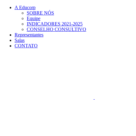
Conteúdo principal
Menu principal
Rodapé
A Educorp
SOBRE NÓS
Equipe
INDICADORES 2021-2025
CONSELHO CONSULTIVO
Representantes
Salas
CONTATO
Aumentar fonte